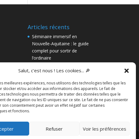
Articles récents
Séminaire immersif en
Nouvelle-Aquitaine : le guide
complet pour sortir de
l’ordinaire
Team-building à Bordeaux :
Salut, c'est nous ! Les cookies... 🔎
pourquoi une enquête
immersive vaut mieux qu’un
les meilleures expériences, nous utilisons des technologies telles que les
escape game
r stocker et/ou accéder aux informations des appareils. Le fait de
 ces technologies nous permettra de traiter des données telles que le
Une enquête à votre mariage !
 de navigation ou les ID uniques sur ce site. Le fait de ne pas consentir
r son consentement peut avoir un effet négatif sur certaines
Chasses aux trésors gratuites
ques et fonctions.
cepter
Refuser
Voir les préférences