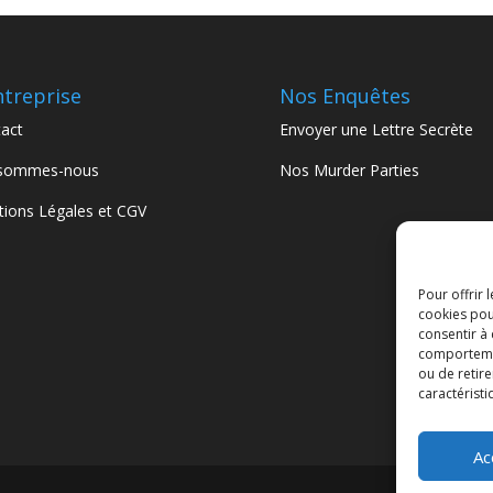
ntreprise
Nos Enquêtes
act
Envoyer une Lettre Secrète
 sommes-nous
Nos Murder Parties
ions Légales et CGV
Pour offrir 
cookies pou
consentir à
comportement
ou de retire
caractéristi
Ac