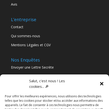
Avis
L’entreprise
Contact
Qui sommes-nous
Mentions Légales et CGV
Nos Enquêtes
Envoyer une Lettre Secrète
Nos Murder Parties
Salut, c'est nous ! Les
cookies... 🔎
Articles récents
Pour offrir les meilleures expériences, nous utilisons des technologies
Séminaire immersif en Nouvelle-Aquitaine : le guide
telles que les cookies pour stocker et/ou accéder aux informations des
complet pour sortir de l’ordinaire
appareils. Le fait de consentir à ces technologies nous permettra de