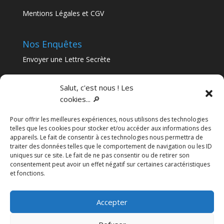
Mentions Légales et CGV
Nos Enquêtes
Envoyer une Lettre Secrète
Nos Murder Parties
Salut, c'est nous ! Les
cookies... 🔎
Articles récents
Pour offrir les meilleures expériences, nous utilisons des technologies
Séminaire immersif en Nouvelle-Aquitaine : le guide
telles que les cookies pour stocker et/ou accéder aux informations des
complet pour sortir de l’ordinaire
appareils. Le fait de consentir à ces technologies nous permettra de
traiter des données telles que le comportement de navigation ou les ID
Team-building à Bordeaux : pourquoi une enquête
uniques sur ce site. Le fait de ne pas consentir ou de retirer son
immersive vaut mieux qu’un escape game
consentement peut avoir un effet négatif sur certaines caractéristiques
et fonctions.
Une enquête à votre mariage !
Chasses aux trésors gratuites
Accepter