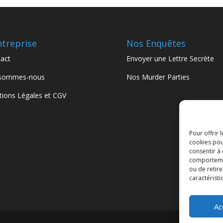
ntreprise
Nos Enquêtes
act
Envoyer une Lettre Secrète
 sommes-nous
Nos Murder Parties
ions Légales et CGV
Pour offrir 
cookies pou
consentir à
comportement
ou de retire
caractéristi
Ac