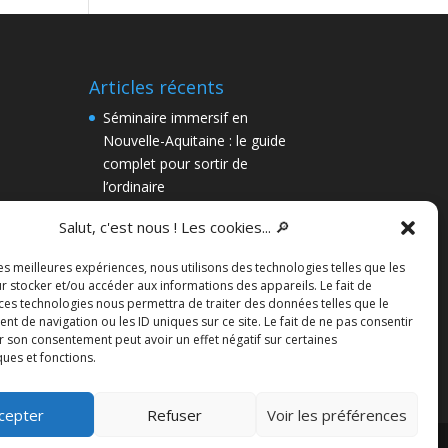
Articles récents
Séminaire immersif en
Nouvelle-Aquitaine : le guide
complet pour sortir de
l’ordinaire
Team-building à Bordeaux :
Salut, c'est nous ! Les cookies... 🔎
pourquoi une enquête
immersive vaut mieux qu’un
les meilleures expériences, nous utilisons des technologies telles que les
escape game
r stocker et/ou accéder aux informations des appareils. Le fait de
 ces technologies nous permettra de traiter des données telles que le
Une enquête à votre mariage !
 de navigation ou les ID uniques sur ce site. Le fait de ne pas consentir
r son consentement peut avoir un effet négatif sur certaines
Chasses aux trésors gratuites
ques et fonctions.
cepter
Refuser
Voir les préférences