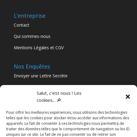
L’entreprise
Contact
Qui sommes-nous
Mentions Légales et CGV
Nos Enquêtes
Envoyer une Lettre Secrète
Nos Murder Parties
Salut, c'est nous ! Les
cookies... 🔎
Articles récents
Pour offrir les meilleures expériences, nous utilisons des technologies
Séminaire immersif en Nouvelle-Aquitaine : le guide
telles que les cookies pour stocker et/ou accéder aux informations des
complet pour sortir de l’ordinaire
appareils. Le fait de consentir à ces technologies nous permettra de
traiter des données telles que le comportement de navigation ou les ID
Team-building à Bordeaux : pourquoi une enquête
uniques sur ce site. Le fait de ne pas consentir ou de retirer son