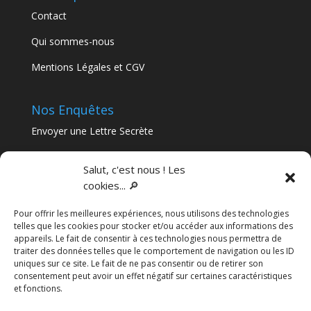
Contact
Qui sommes-nous
Mentions Légales et CGV
Nos Enquêtes
Envoyer une Lettre Secrète
Nos Murder Parties
Salut, c'est nous ! Les
cookies... 🔎
Articles récents
Pour offrir les meilleures expériences, nous utilisons des technologies
Séminaire immersif en Nouvelle-Aquitaine : le guide
telles que les cookies pour stocker et/ou accéder aux informations des
complet pour sortir de l’ordinaire
appareils. Le fait de consentir à ces technologies nous permettra de
traiter des données telles que le comportement de navigation ou les ID
Team-building à Bordeaux : pourquoi une enquête
uniques sur ce site. Le fait de ne pas consentir ou de retirer son
immersive vaut mieux qu’un escape game
consentement peut avoir un effet négatif sur certaines caractéristiques
et fonctions.
Une enquête à votre mariage !